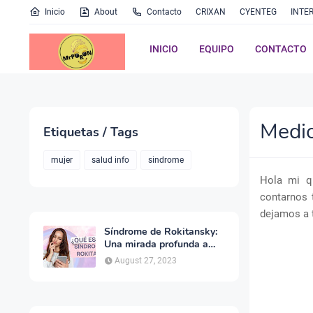
Inicio
About
Contacto
CRIXAN
CYENTEG
INTE
INICIO
EQUIPO
CONTACTO
Medio
Etiquetas / Tags
mujer
salud info
sindrome
Hola mi qu
contarnos 
dejamos a 
Síndrome de Rokitansky:
Una mirada profunda a
una condición poco
August 27, 2023
conocida